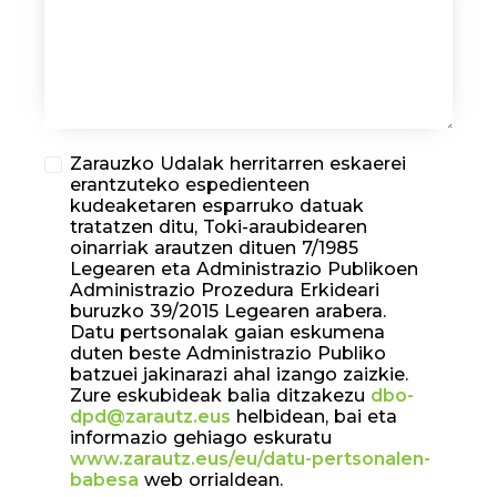
Zarauzko Udalak herritarren eskaerei
erantzuteko espedienteen
kudeaketaren esparruko datuak
tratatzen ditu, Toki-araubidearen
oinarriak arautzen dituen 7/1985
Legearen eta Administrazio Publikoen
Administrazio Prozedura Erkideari
buruzko 39/2015 Legearen arabera.
Datu pertsonalak gaian eskumena
duten beste Administrazio Publiko
batzuei jakinarazi ahal izango zaizkie.
Zure eskubideak balia ditzakezu
dbo-
dpd@zarautz.eus
helbidean, bai eta
informazio gehiago eskuratu
www.zarautz.eus/eu/datu-pertsonalen-
babesa
web orrialdean.