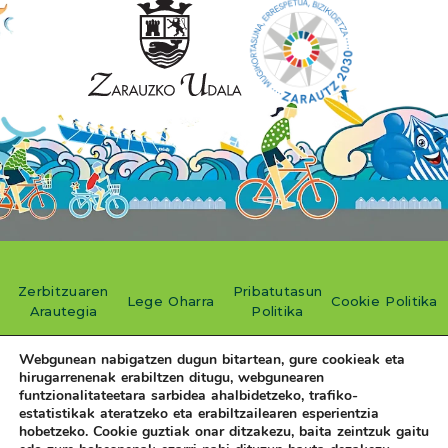
Zerbitzuaren
Pribatutasun
Lege Oharra
Cookie Politika
Arautegia
Politika
Webgunean nabigatzen dugun bitartean, gure cookieak eta
hirugarrenenak erabiltzen ditugu, webgunearen
funtzionalitateetara sarbidea ahalbidetzeko, trafiko-
estatistikak ateratzeko eta erabiltzailearen esperientzia
hobetzeko. Cookie guztiak onar ditzakezu, baita zeintzuk gaitu