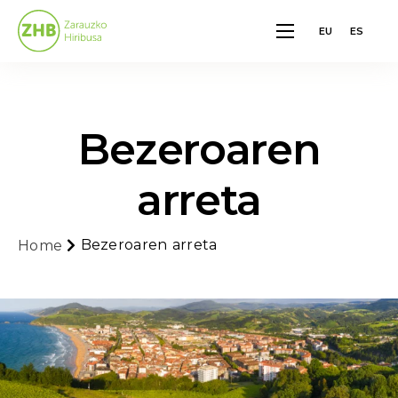
EU
ES
Zarautz Mugikortasuna
Lineak eta Ordutegiak
Txartelak eta Tarifak
Bezeroaren
Oharrak
Bezeroaren arreta
arreta
Bezeroaren arreta
Home