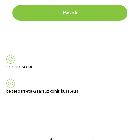
900 10 30 80
bezeroarreta@zarauzkohiribusa.eus