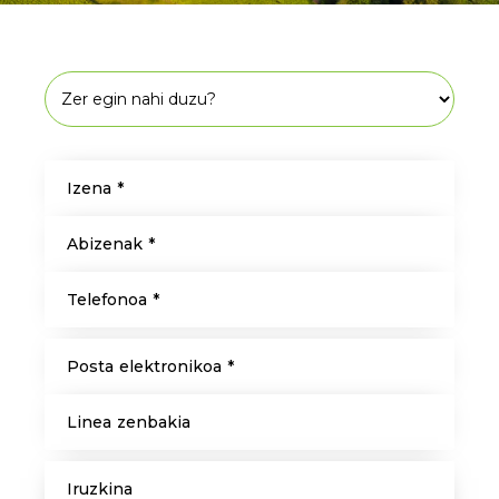
Izena *
Abizenak *
Telefonoa *
Posta elektronikoa *
Linea zenbakia
Iruzkina