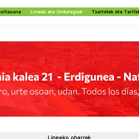
kortasuna
Lineak eta Ordutegiak
Txartelak eta Tarifa
GUNERO, URTE OSOAN. TODOS LOS DÍAS, TODO EL AÑ
Lineako oharrak