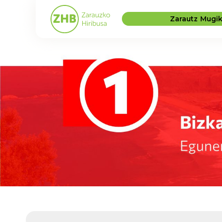
Zarautz Mugi
E