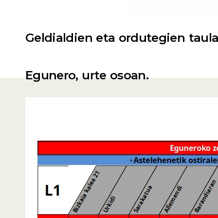
Geldialdien eta ordutegien taul
Egunero, urte osoan.