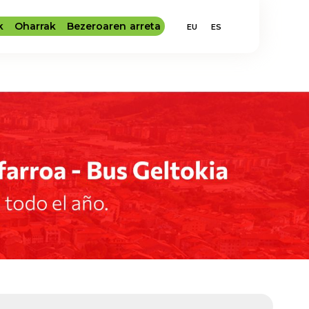
k
Oharrak
Bezeroaren arreta
EU
ES
O.