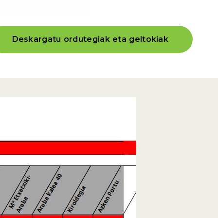
Deskargatu ordutegiak eta geltokiak