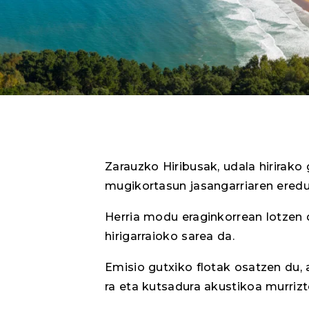
Zarauzko Hiribusak, udala hirirako 
mugikortasun jasangarriaren eredu
Herria modu eraginkorrean lotzen
hirigarraioko sarea da.
Emisio gutxiko flotak osatzen du, 
ra eta kutsadura akustikoa murriz