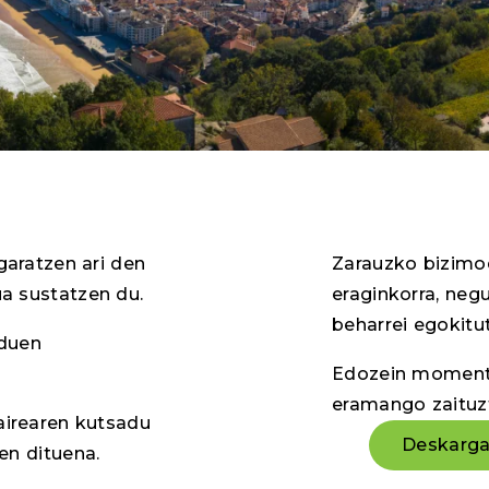
garatzen ari den
Zarauzko bizimo
a sustatzen du.
eraginkorra, neg
beharrei egokitu
 duen
Edozein momentu
eramango zaituzt
airearen kutsadu
Deskarga
ten dituena.