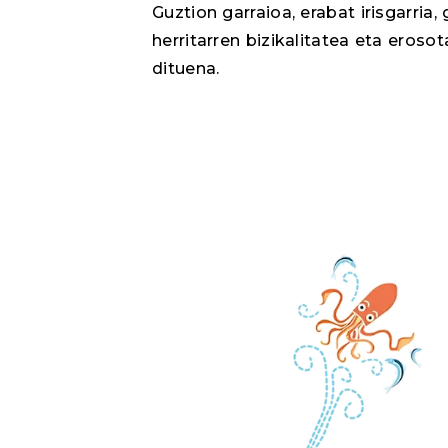
Guztion garraioa, erabat irisgarria, 
herritarren bizikalitatea eta eros
dituena.