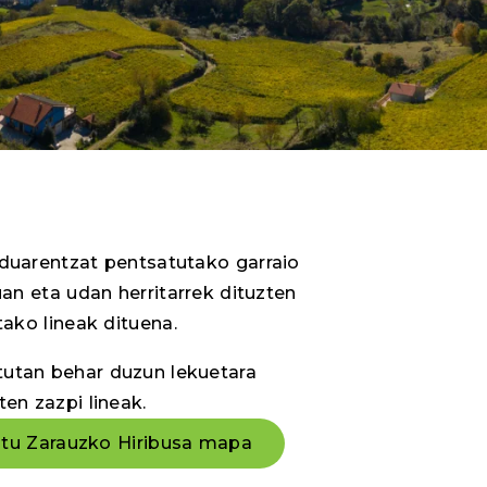
duarentzat pentsatutako garraio
uan eta udan herritarrek dituzten
tako lineak dituena.
tan behar duzun lekuetara
en zazpi lineak.
tu Zarauzko Hiribusa mapa