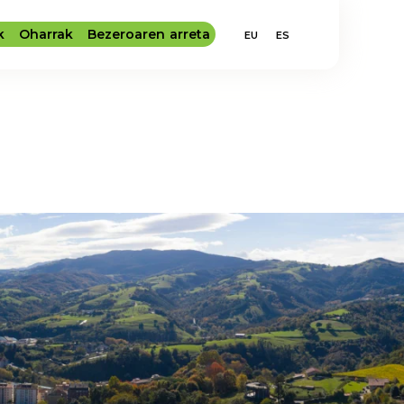
k
Oharrak
Bezeroaren arreta
EU
ES