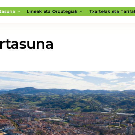
rtasuna
Lineak eta Ordutegiak
Txartelak eta Tarifa
rtasuna