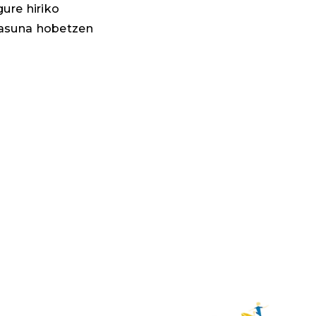
gure hiriko
otasuna hobetzen