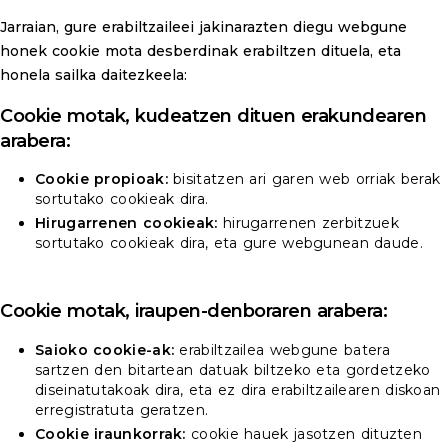
Jarraian, gure erabiltzaileei jakinarazten diegu webgune
honek cookie mota desberdinak erabiltzen dituela, eta
honela sailka daitezkeela:
Cookie motak, kudeatzen dituen erakundearen
arabera:
Cookie propioak:
bisitatzen ari garen web orriak berak
sortutako cookieak dira.
Hirugarrenen cookieak:
hirugarrenen zerbitzuek
sortutako cookieak dira, eta gure webgunean daude.
Cookie motak, iraupen-denboraren arabera:
Saioko cookie-ak:
erabiltzailea webgune batera
sartzen den bitartean datuak biltzeko eta gordetzeko
diseinatutakoak dira, eta ez dira erabiltzailearen diskoan
erregistratuta geratzen.
Cookie iraunkorrak:
cookie hauek jasotzen dituzten