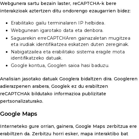
Webgunera sartu bezain laster, reCAPTCHA-k bere
interakzioak aztertzen ditu ondorengo ezaugarrien bidez:
Erabilitako gailu terminalaren IP helbidea.
Webgunean igarotako data eta denbora.
Saguarekin erreCAPTCHAren gainazaletan mugitzea
eta irudiak identifikatzea eskatzen duten zereginak.
Nabigatzailea eta erabilitako sistema eragile mota
identifikatzeko datuak.
Google kontua, Googlen saioa hasi baduzu.
Analisian jasotako datuak Googlera bidaltzen dira. Googleren
adierazpenen arabera, Googlek ez du erabiltzen
reCAPTCHAk bildutako informazioa publizitate
pertsonalizaturako.
Google Maps
Interneteko gure orrian, gainera, Google Maps zerbitzua ere
erabiltzen da. Zerbitzu horri esker, mapa interaktibo bat