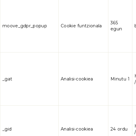
365
moove_gdpr_popup
Cookie funtzionala
egun
_gat
Analisi-cookiea
Minutu 1
_gid
Analisi-cookiea
24 ordu