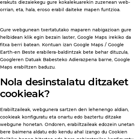
erakuts diezaiekegu gure kokalekuarekin zuzenean web-
orrian, eta, hala, eroso erabil daiteke mapen funtzioa.
Gure webgunean txertatutako maparen nabigazioan gure
helbidean klik egin bezain laster, Google Maps irekiko da
fitxa berri batean. Kontuan izan Google Maps / Google
Earth-en Beste erabilera-baldintzak bete behar dituzula,
Googleren Datuak Babesteko Adierazpena barne, Google
Maps erabiltzen baduzu.
Nola desinstalatu ditzaket
cookieak?
Erabiltzaileak, webgunera sartzen den lehenengo aldian,
cookieak konfiguratu eta onartu edo baztertu ditzake
webgune honetan. Ondoren, erabiltzaileak edozein unetan
bere baimena aldatu edo kendu ahal izango du Cookien