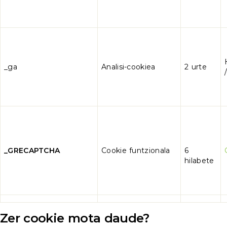
_ga
Analisi-cookiea
2 urte
_GRECAPTCHA
Cookie funtzionala
6
hilabete
Zer cookie mota daude?