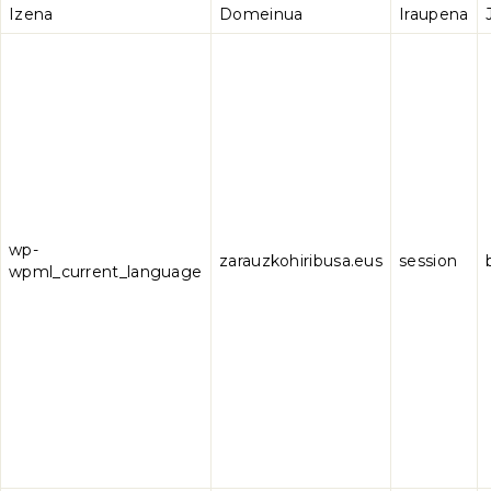
Izena
Domeinua
Iraupena
wp-
zarauzkohiribusa.eus
session
wpml_current_language