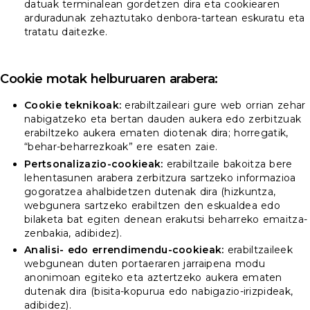
datuak terminalean gordetzen dira eta cookiearen
arduradunak zehaztutako denbora-tartean eskuratu eta
tratatu daitezke.
Cookie motak helburuaren arabera:
Cookie teknikoak:
erabiltzaileari gure web orrian zehar
nabigatzeko eta bertan dauden aukera edo zerbitzuak
erabiltzeko aukera ematen diotenak dira; horregatik,
“behar-beharrezkoak” ere esaten zaie.
Pertsonalizazio-cookieak:
erabiltzaile bakoitza bere
lehentasunen arabera zerbitzura sartzeko informazioa
gogoratzea ahalbidetzen dutenak dira (hizkuntza,
webgunera sartzeko erabiltzen den eskualdea edo
bilaketa bat egiten denean erakutsi beharreko emaitza-
zenbakia, adibidez).
Analisi- edo errendimendu-cookieak:
erabiltzaileek
webgunean duten portaeraren jarraipena modu
anonimoan egiteko eta aztertzeko aukera ematen
dutenak dira (bisita-kopurua edo nabigazio-irizpideak,
adibidez).