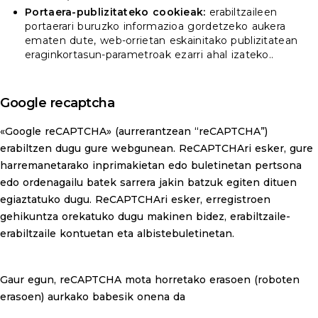
Portaera-publizitateko cookieak:
erabiltzaileen
portaerari buruzko informazioa gordetzeko aukera
ematen dute, web-orrietan eskainitako publizitatean
eraginkortasun-parametroak ezarri ahal izateko..
Google recaptcha
«Google reCAPTCHA» (aurrerantzean “reCAPTCHA”)
erabiltzen dugu gure webgunean. ReCAPTCHAri esker, gure
harremanetarako inprimakietan edo buletinetan pertsona
edo ordenagailu batek sarrera jakin batzuk egiten dituen
egiaztatuko dugu. ReCAPTCHAri esker, erregistroen
gehikuntza orekatuko dugu makinen bidez, erabiltzaile-
erabiltzaile kontuetan eta albistebuletinetan.
Gaur egun, reCAPTCHA mota horretako erasoen (roboten
erasoen) aurkako babesik onena da