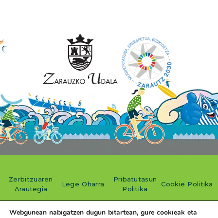
Zerbitzuaren
Pribatutasun
Lege Oharra
Cookie Politika
Arautegia
Politika
Webgunean nabigatzen dugun bitartean, gure cookieak eta