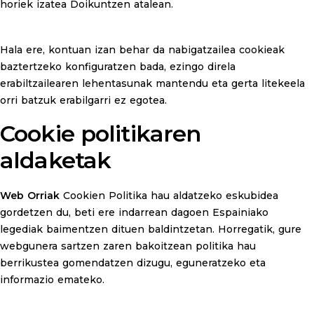
horiek izatea Doikuntzen atalean.
Hala ere, kontuan izan behar da nabigatzailea cookieak
baztertzeko konfiguratzen bada, ezingo direla
erabiltzailearen lehentasunak mantendu eta gerta litekeela
orri batzuk erabilgarri ez egotea.
Cookie politikaren
aldaketak
Web Orriak
Cookien Politika hau aldatzeko eskubidea
gordetzen du, beti ere indarrean dagoen Espainiako
legediak baimentzen dituen baldintzetan. Horregatik, gure
webgunera sartzen zaren bakoitzean politika hau
berrikustea gomendatzen dizugu, eguneratzeko eta
informazio emateko.