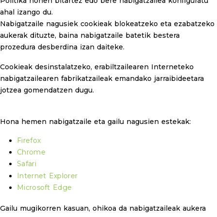
Politika honen bitartez edo bere nabigatzailea konfiguratu
ahal izango du.
Nabigatzaile nagusiek cookieak blokeatzeko eta ezabatzeko
aukerak dituzte, baina nabigatzaile batetik bestera
prozedura desberdina izan daiteke.
Cookieak desinstalatzeko, erabiltzailearen Interneteko
nabigatzailearen fabrikatzaileak emandako jarraibideetara
jotzea gomendatzen dugu.
Hona hemen nabigatzaile eta gailu nagusien estekak:
Firefox
Chrome
Safari
Internet Explorer
Microsoft Edge
Gailu mugikorren kasuan, ohikoa da nabigatzaileak aukera