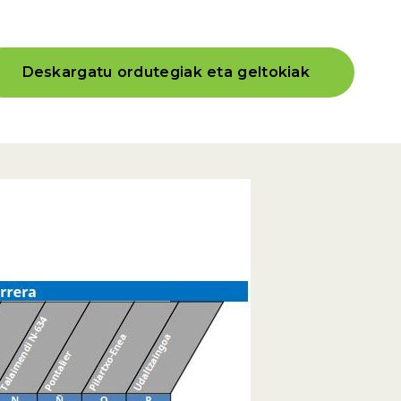
Deskargatu ordutegiak eta geltokiak