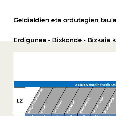
Geldialdien eta ordutegien taul
Erdigunea - Bixkonde - Bizkaia k