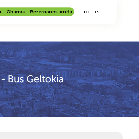
k
Oharrak
Bezeroaren arreta
EU
ES
IA