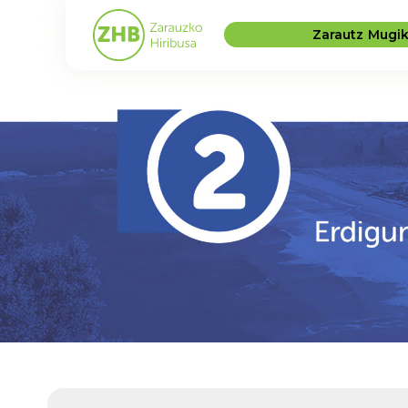
Zarautz Mugi
E