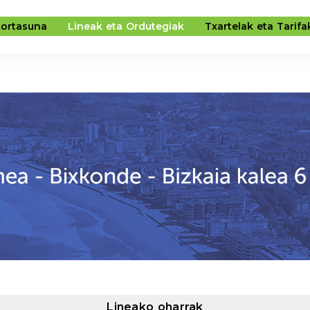
kortasuna
Lineak eta Ordutegiak
Txartelak eta Tarifa
RDIGUNEA - BIXKONDE - BIZKAIA KALEA 6 - BUS GELTOK
Lineako oharrak