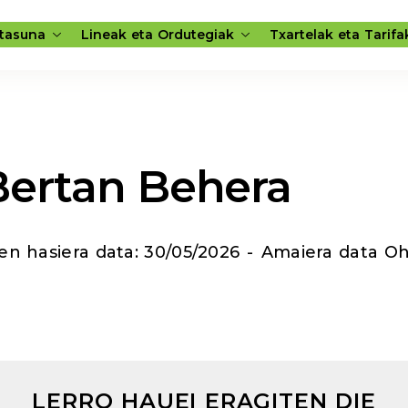
rtasuna
Lineak eta Ordutegiak
Txartelak eta Tarifa
Bertan Behera
n hasiera data: 30/05/2026
-
Amaiera data Oh
LERRO HAUEI ERAGITEN DIE