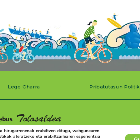
Lege Oharra
Pribatutasun Politi
a hirugarrenenak erabiltzen ditugu, webgunearen
stikak ateratzeko eta erabiltzailearen esperientzia
Ga