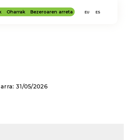
k
Oharrak
Bezeroaren arreta
EU
ES
arra: 31/05/2026