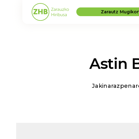
Zarautz Mugiko
Astin 
Jakinarazpenare