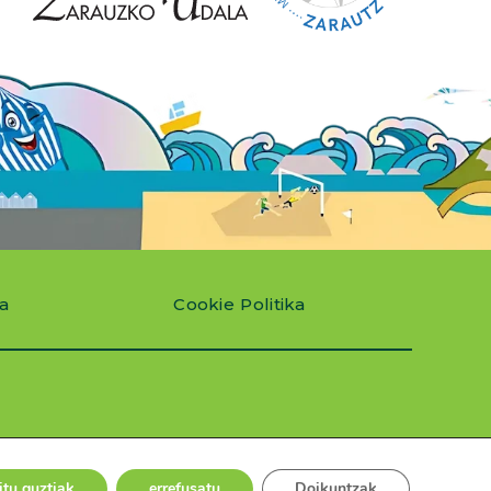
ka
Cookie Politika
itu guztiak
errefusatu
Doikuntzak