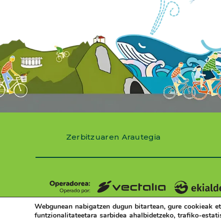
Zerbitzuaren Arautegia
Webgunean nabigatzen dugun bitartean, gure cookieak et
funtzionalitateetara sarbidea ahalbidetzeko, trafiko-estati